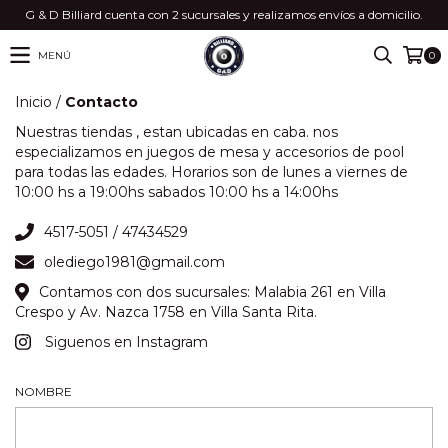
G & D Billiard cuenta con 2 sucursales y realizamos envíos a domicilio.
MENÚ
0
Inicio
/
Contacto
Nuestras tiendas , estan ubicadas en caba. nos
especializamos en juegos de mesa y accesorios de pool
para todas las edades. Horarios son de lunes a viernes de
10:00 hs a 19:00hs sabados 10:00 hs a 14:00hs
4517-5051 / 47434529
olediego1981@gmail.com
Contamos con dos sucursales: Malabia 261 en Villa
Crespo y Av. Nazca 1758 en Villa Santa Rita.
Siguenos en Instagram
NOMBRE