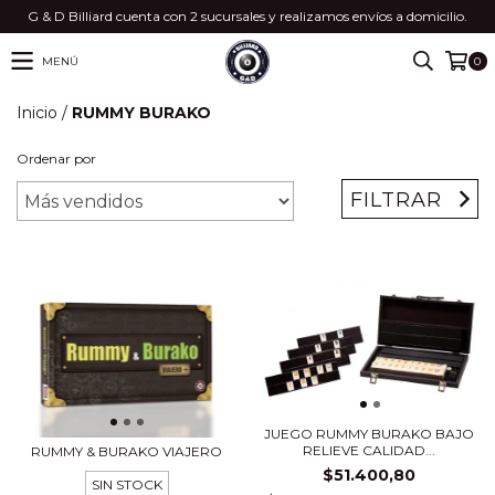
G & D Billiard cuenta con 2 sucursales y realizamos envíos a domicilio.
MENÚ
0
Inicio
/
RUMMY BURAKO
Ordenar por
FILTRAR
JUEGO RUMMY BURAKO BAJO
RELIEVE CALIDAD...
RUMMY & BURAKO VIAJERO
$51.400,80
SIN STOCK