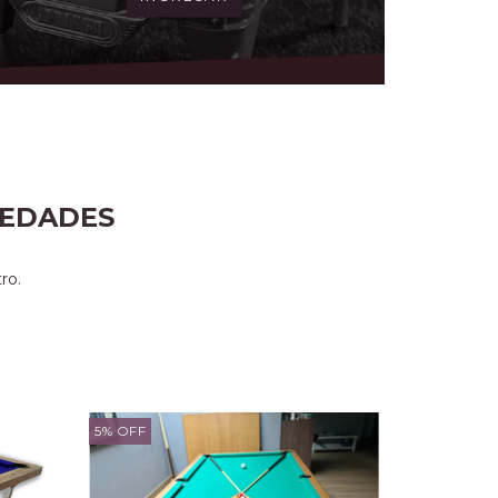
 EDADES
ro.
5
%
OFF