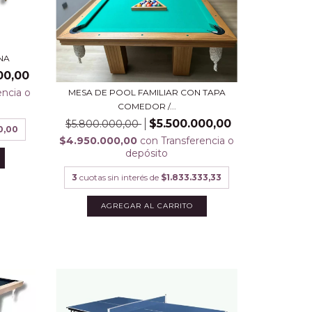
NA
00,00
encia o
MESA DE POOL FAMILIAR CON TAPA
COMEDOR /...
$5.500.000,00
$5.800.000,00
0,00
$4.950.000,00
con
Transferencia o
depósito
3
cuotas sin interés de
$1.833.333,33