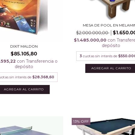
MESA DE POOL EN MELAMI
$1.650.0
$2.000.000,00
$1.485.000,00
con
Transfer
depósito
DIXIT MALDON
$85.105,80
3
cuotas sin interés de
$550.00
.595,22
con
Transferencia o
depósito
uotas sin interés de
$28.368,60
13
%
OFF