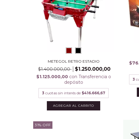
METEGOL RETRO ESTADIO
$76
$1.250.000,00
$1.400.000,00
$1.125.000,00
con
Transferencia o
3
c
depósito
3
cuotas sin interés de
$416.666,67
AGREGAR AL CARRITO
31
%
OFF