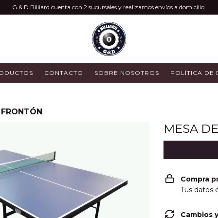
G & D Billiard cuenta con 2 sucursales y realizamos envíos a domicilio.
ODUCTOS
CONTACTO
SOBRE NOSOTROS
POLÍTICA DE
G FRONTÓN
MESA DE
Compra p
Tus datos 
Cambios y