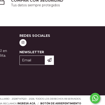
COMPRÁ CON SEGURIDAD
Tus datos siempre protegidos
REDES SOCIALES
61 en
NEWSLETTER
ita.
LLIARD - 20287147520 - 2026. TODOS LOS DERECHOS RESERVADOS.
ARA RECLAMOS
INGRESÁ ACÁ.
/
BOTÓN DE ARREPENTIMIENTO