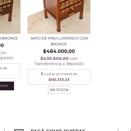
N BRONCE
SAPO DE PINO LUSTRADO CON
BRONCE
00
$484.000,00
con
epósito
$435.600,00
con
Transferencia o depósito
és de
3
3
cuotas sin interés de
$161.333,33
SIN STOCK