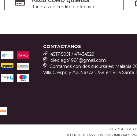
PAGÁ COMO QUIERAS
Tarjetas de crédito o efectivo
CONTACTANOS
4517-5051 / 47434529
olediego1981@gmail.com
Contamos con dos sucursales: Malabia 2
Villa Crespo y Av. Nazca 1758 en Villa Santa R
COPYRIGHT G&D BI
DEFENSA DE LAS Y LOS CONSUMIDORES. P