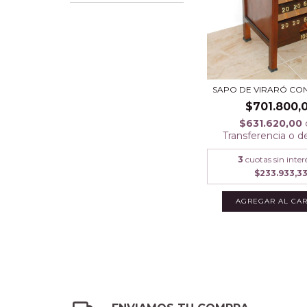
SAPO DE VIRARÓ CO
$701.800,
$631.620,00
Transferencia o d
3
cuotas sin inter
$233.933,3