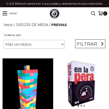
G & D Billiard cuenta con 2 sucursales y realizamos envíos a domicilio.
MENÚ
0
Inicio
/
JUEGOS DE MESA
/
PREVIAS
Ordenar por
FILTRAR