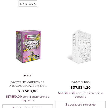
SIN STOCK
DATOS NO OPINIONES:
DANY BURO
DROGAS LEGALES (Y DE...
$37.534,20
$19.500,00
$33.780,78
con
Transferencia o
$17.550,00
con
Transferencia o
depósito
depósito
3
cuotas sin interés de