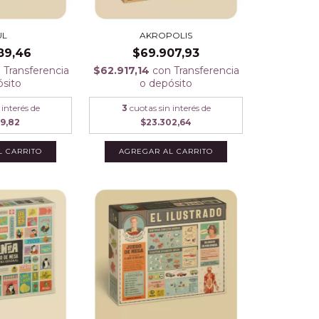
UL
AKROPOLIS
89,46
$69.907,93
n
Transferencia
$62.917,14
con
Transferencia
ósito
o depósito
 interés de
3
cuotas sin interés de
29,82
$23.302,64