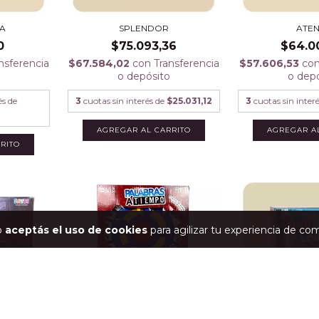
A
SPLENDOR
ATE
0
$75.093,36
$64.0
nsferencia
$67.584,02
con
Transferencia
$57.606,53
co
o depósito
o dep
és de
3
cuotas sin interés de
$25.031,12
3
cuotas sin inter
io
aceptás el uso de cookies
para agilizar tu experiencia de co