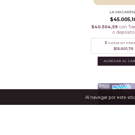
LA MACAREN
$45.005,1
$40.504,59
con
Tra
o depósito
3
cuotas sin inter
$15.001,70
Al navegar por este sit