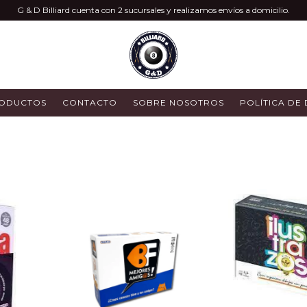
G & D Billiard cuenta con 2 sucursales y realizamos envíos a domicilio.
ODUCTOS
CONTACTO
SOBRE NOSOTROS
POLÍTICA DE