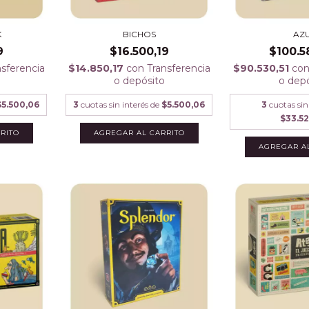
K
BICHOS
AZ
9
$16.500,19
$100.5
nsferencia
$14.850,17
con
Transferencia
$90.530,51
co
o depósito
o dep
$5.500,06
3
cuotas sin interés de
$5.500,06
3
cuotas sin
$33.5