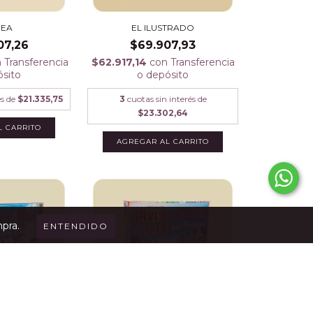
NEA
EL ILUSTRADO
07,26
$69.907,93
n
Transferencia
$62.917,14
con
Transferencia
ósito
o depósito
és de
$21.335,75
3
cuotas sin interés de
$23.302,64
mpra.
ENTENDIDO