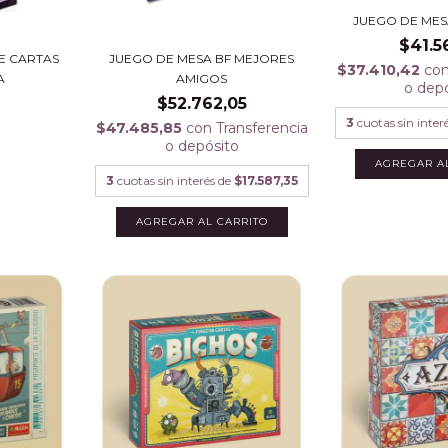
JUEGO DE MES
$41.5
E CARTAS
JUEGO DE MESA BF MEJORES
$37.410,42
co
A
AMIGOS
o dep
$52.762,05
3
cuotas sin inter
$47.485,85
con
Transferencia
o depósito
3
cuotas sin interés de
$17.587,35