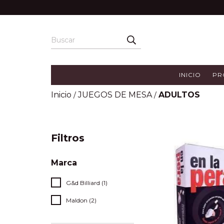
INICIO
PR
Inicio
JUEGOS DE MESA
ADULTOS
/
/
Filtros
Marca
G&d Billiard (1)
Maldon (2)