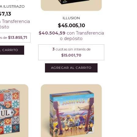
A ILUSTRAZO
67,13
ILLUSION
n
Transferencia
$45.005,10
ósito
$40.504,59
con
Transferencia
és de
$13.855,71
o depósito
3
cuotas sin interés de
$15.001,70