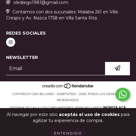
olediego1981@gmail.com
Contamos con dos sucursales: Malabia 261 en Villa
Crespo y Av. Nazca 1758 en Villa Santa Rita.
REDES SOCIALES
NEWSLETTER
COPYRIGHT G&D BILLIARD - 20287147520 - 2026. TODOS LOS DERECHOS
RESERVADOS.
DEFENSA DE LAS Y LOS CONSUMIDORES. PARA RECLAMOS
INGRESÁ ACÁ.
BOTÓN DE ARREPENTIMIENTO
Al navegar por este sitio
aceptás el uso de cookies
para
agilizar tu experiencia de compra.
ENTENDIDO