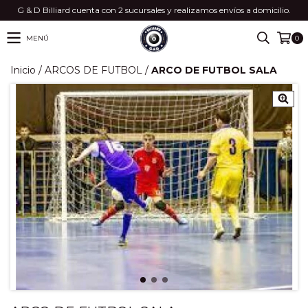
G & D Billiard cuenta con 2 sucursales y realizamos envíos a domicilio.
MENÚ
0
Inicio
/
ARCOS DE FUTBOL
/
ARCO DE FUTBOL SALA