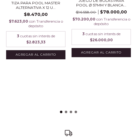
JUEGO DE BOLAS PARA
TIZA PARA POOL MASTER
POOL Ø 57MM Y BLANCA...
ALTERNATIVA X 12 U...
$78.000,00
$96.558,00
$8.470,00
$70.200,00
con
Transferencia o
$7.623,00
con
Transferencia o
depósito
depósito
3
cuotas sin interés de
3
cuotas sin interés de
$26.000,00
$2.823,33