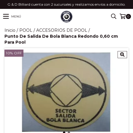
G & D Billiard cuenta con 2 sucursales y realizamos envíos a domicilio.
MENÚ
0
Inicio
/
POOL
/
ACCESORIOS DE POOL
/
Punto De Salida De Bola Blanca Redondo 0,60 cm
Para Pool
10
%
OFF