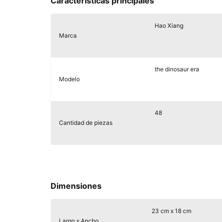
Características principales
Hao Xiang
Marca
the dinosaur era
Modelo
48
Cantidad de piezas
Dimensiones
23 cm x 18 cm
Largo x Ancho