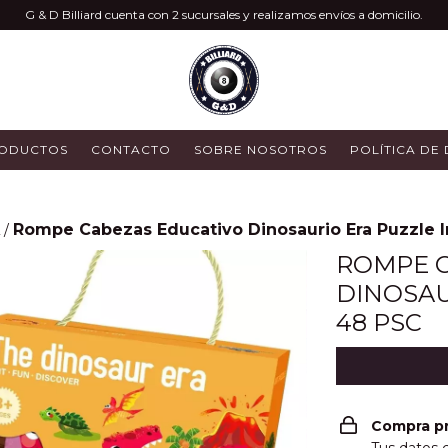
G & D Billiard cuenta con 2 sucursales y realizamos envíos a domicilio.
ODUCTOS
CONTACTO
SOBRE NOSOTROS
POLÍTICA DE
Rompe Cabezas Educativo Dinosaurio Era Puzzle In
/
ROMPE 
DINOSAU
48 PSC
Compra p