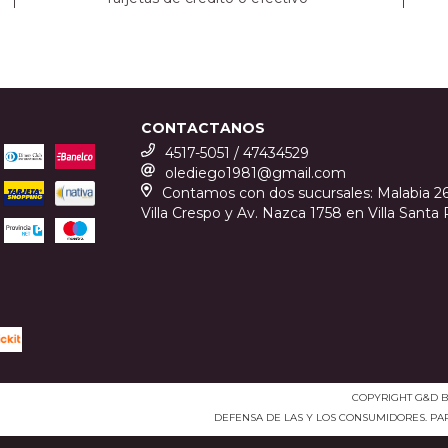
CONTACTANOS
4517-5051 / 47434529
olediego1981@gmail.com
Contamos con dos sucursales: Malabia 2
Villa Crespo y Av. Nazca 1758 en Villa Santa R
COPYRIGHT G&D BI
DEFENSA DE LAS Y LOS CONSUMIDORES. P